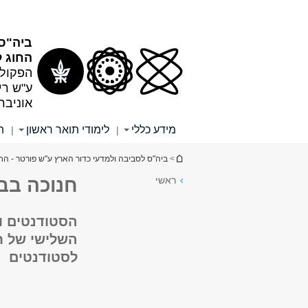
תוכן
תפריט
עליון
ראשי
ביה"ס 
החוג ל
הפקולט
ע"ש רי
אוניבר
מידע כללי
לימודי תואר ראשון
ת
|
|
הינך נמצא כאן
>
ביה"ס לסביבה ולמדעי כדור הארץ ע"ש פורטר - הח
ראשי
חנוכה בבי
הסטודנטים ו
השלישי של ח
לסטודנטים