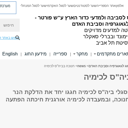
מערכת פ
אלפון
אתר הספרייה
שער לסטודנטים
שער לסגל האקדמי
שער לסגל המנהלי
לסביבה ולמדעי כדור הארץ ע"ש פורטר -
חיפוש
גאוגרפיה וסביבת האדם
ה למדעים מדויקים
ימונד ובברלי סאקלר
חיפוש באתר ז
סיטת תל אביב
ארים מתקדמים
מחקר
ספרייה
מידעון החוג
English
|
|
|
|
וג לגאוגרפיה וסביבת האדם
>
news
> חנוכה בביה"ס לכימיה
ה"ס לכימיה
סגלי ביה"ס לכימיה חגגו יחד את הדלקת הנר
נוכה, ובמעבדה לכימיה אורגנית חיכתה הפתעה