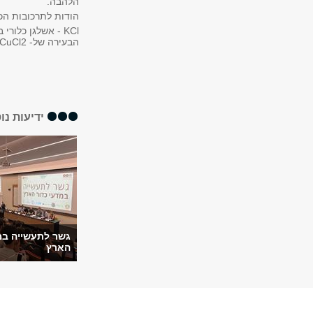
הלהבה.
הודות לתרכובות הכ
הבעירה של- CuCl2 נחושת כלורידית.
ידיעות נו
גשר לתעשייה במ
הארץ