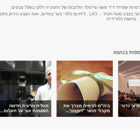
ימיות שסידר ד"ר משה גרינולד הלהבות של החנוכיה דלקו בשלל צבעים:
KCl - אשלגן כלורי בער בצבע סגול-תכול - LiCl , ליתיום כלורי בער באדום, ואת הצבע הירוק נתנ
ספות בנושא
דעי כדור
ביה"ס לכימיה מברך את
תגלית מדעית חדשה
מקבלי תואר "דוקטור...
השופכת אור על תעלומ...