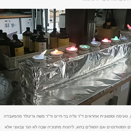
 טעימה וססגונית אחראים ד"ר גליה בר-חיים וד"ר משה גרינולד מהמעבדה
 הסטודנטים וגם הסגלים בחוג, ליהנות מחנוכיה שבה לא הנר צבעוני אלא