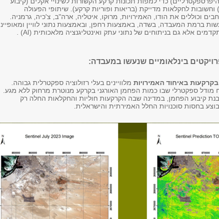
יפרספקטרליים) כדי למפות תכונות קרקע הקשורות לשינויי אקלים (קיבוע
 וחשובות לחקלאות מדייקת (בריאות ופוריות קרקע). שיתופי הפעולה
בים וכוללים את הודו, האמירויות, מרוקו, איטליה, ארה"ב, צ'כיה, גרמניה.
ות ברמת המעבדה, בשדה, באמצעות רחפן, ובאמצעות נתוני לוויין ומאופיינו
מים אלא גם בניתוחים של נתוני עתק ואינטליגנציה מלאכותית (AI) .
פרויקטים בינלאומיים שנעשו במעבדה:
 בקרקעות באיחוד האמירויות
מלוויינים בעלי רזולוציה ספקטרלית גבוהה.
ודל ספקטרלי שבו כמות הפחמן האורגני בקרקע מנוטרת מרחוק ללא מגע.
בנת קיבוע הפחמן, במדינה שבה הקרקעות חוליות והחקלאות החלה רק
בוצע בחסות סוכנויות החלל האמירתית והישראלית.