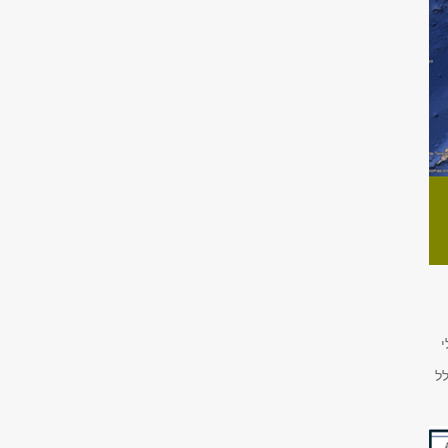
י
ת החלל