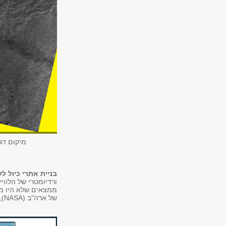
מיקום דגי
בניית אתרי כיול ל
ורדיומטרי של הלוויי
של ארה"ב (NASA), גרמניה (DLR), איטליה (ASI) ואירופה (ESA).