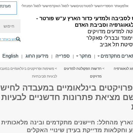
מערכת פ
אלפון
אתר הספרייה
שער לסטודנטים
שער לסגל האקדמי
שער לסגל המנהלי
לסביבה ולמדעי כדור הארץ ע"ש פורטר -
חיפוש
גאוגרפיה וסביבת האדם
ה למדעים מדויקים
ימונד ובברלי סאקלר
חיפוש באתר ז
סיטת תל אביב
ארים מתקדמים
מחקר
ספרייה
מידעון החוג
English
|
|
|
|
ג לגאוגרפיה
>
חדשות הפקולטה למדעים
> משימות ופרויקטים בינלאומיים במעב
מדויקים
לבעיות סביבתיות
פרויקטים בינלאומיים במעבדה לחיש
ם מציאת פתרונות חדשניים לבעיות
ארץ מהחלל: חיישנים מתקדמים ובינה מלאכותית
 וחקלאות מדייקת בעידן שינויי האקלים