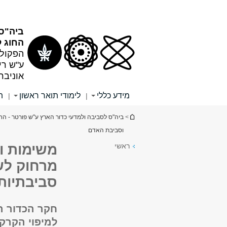
תוכן
תפריט
עליון
ראשי
ביה"ס 
החוג ל
הפקולט
ע"ש רי
אוניבר
מידע כללי
לימודי תואר ראשון
ת
|
|
הינך נמצא כאן
>
ביה"ס לסביבה ולמדעי כדור הארץ ע"ש פורטר - החו
וסביבת האדם
ראשי
משימות ו
מרחוק לש
סביבתיות
חקר הכדור ה
למיפוי הקרקע