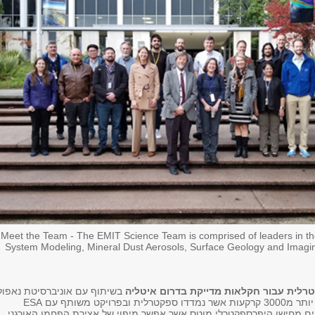
Meet the Team - The EMIT Science Team is comprised of leaders in the
System Modeling, Mineral Dust Aerosols, Surface Geology and Imagi
רלית עבור חקלאות מדייקת בדרום איטליה
בשיתוף עם אוניברסיטת נאפולי
בפרויקט זה נאספו יותר מ3000 קרקעות אשר נמדדו ספקטרלית ובפרויקט משותף עם ESA
 נתונים מחישן היפרספקטרלי מוטס אשר אפשר מיפוי של אצירת הפחמן האורגני