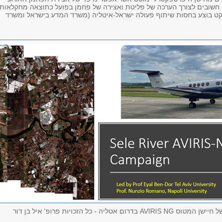
 חשובים לצורך הערכה של פליטת ואצירה של פחמן בפועל כתוצאה מחקלאות
יקט בוצע בחסות שיתוף פעולה ישראל-איטליה (משרד המדע בישראל ומשרד
AV בדרום אטליה - כל הזכויות פרופ' איל בן דור