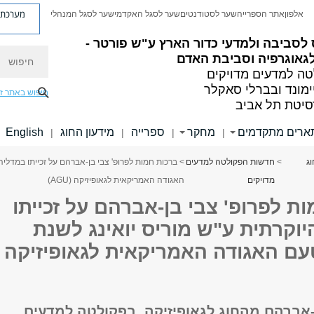
מערכת פ
אלפון
אתר הספרייה
שער לסטודנטים
שער לסגל האקדמי
שער לסגל המנהלי
לסביבה ולמדעי כדור הארץ ע"ש פורטר -
חיפוש
גאוגרפיה וסביבת האדם
ה למדעים מדויקים
ימונד ובברלי סאקלר
חיפוש באתר ז
סיטת תל אביב
ארים מתקדמים
מחקר
ספרייה
מידעון החוג
English
|
|
|
|
ג
>
חדשות הפקולטה למדעים
מדויקים
האגודה האמריקאית לגאופיזיקה (AGU)
ת לפרופ' צבי בן-אברהם על זכייתו
וקרתית ע"ש מוריס יואינג לשנת
, מטעם האגודה האמריקאית לגאופיזיקה
ן-אברהם מהחוג לגאופיזיקה, בפקולטה למדעים