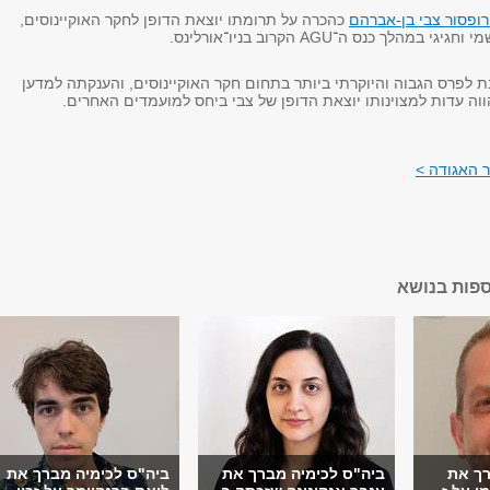
ופסור צבי בן-אברהם
כהכרה על תרומתו יוצאת הדופן לחקר האוקיינוסים,
במהלך כנס ה־AGU הקרוב בניו־אורלינס.
ת לפרס הגבוה והיוקרתי ביותר בתחום חקר האוקיינוסים, והענקתה למדען
וה עדות למצוינותו יוצאת הדופן של צבי ביחס למועמדים האחרים.
 האגודה >
ספות בנושא
רך את
ביה"ס לכימיה מברך את
ביה"ס לכימיה מברך את