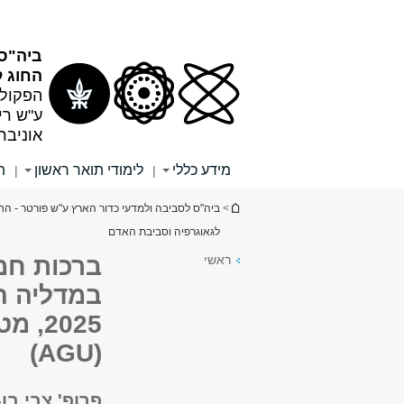
תוכן
תפריט
עליון
ראשי
ביה"ס 
החוג ל
הפקולט
ע"ש רי
אוניבר
מידע כללי
לימודי תואר ראשון
ת
|
|
הינך נמצא כאן
>
ביה"ס לסביבה ולמדעי כדור הארץ ע"ש פורטר - החו
לגאוגרפיה וסביבת האדם
ראשי
ברכות חמו
במדליה הי
2025
(AGU)
פרופ' צבי ב