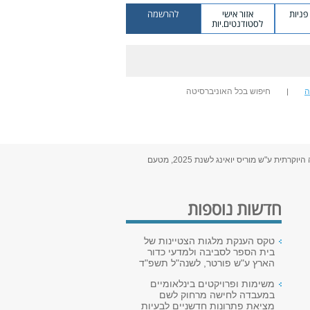
ניות
אזור אישי
להרשמה
לסטודנטים.יות
ה
חיפוש בכל האוניברסיטה
> ברכות חמות לפרופ' צבי בן-אברהם על זכייתו במדליה היוקרתית ע"ש מוריס יואינג לשנת 2025, מטעם
חדשות נוספות
טקס הענקת מלגות הצטיינות של
בית הספר לסביבה ולמדעי כדור
הארץ ע"ש פורטר, לשנה"ל תשפ"ד
משימות ופרויקטים בינלאומיים
במעבדה לחישה מרחוק לשם
מציאת פתרונות חדשניים לבעיות