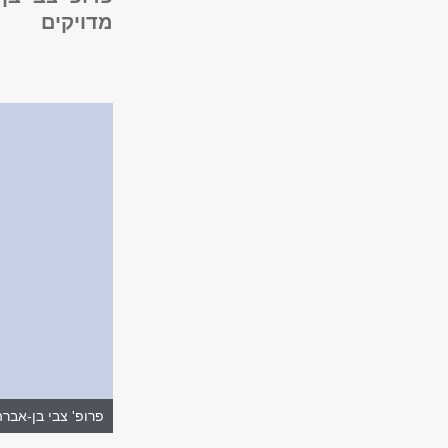
מדויקים
פרופ' צבי בן-אבר