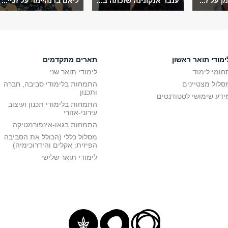
 על ז...
ענבר אנקונינה שזכתה ב...
ליאם ברנהיימר על זכיי...
ימודי תואר ראשון
תארים מתקדמים
חומי לימוד
לימודי תואר שני
סלול מצטיינים
התמחות בלימודי סביבה, חברה
ותכנון
ידע שימושי לסטודנטים
התמחות בלימודי תכנון ועיצוב
עירוני-אזורי
התמחות בגאו-אינפורמטיקה
מסלול כללי (הכולל את הסביבה
הפיזית: אקלים והידרוכימיה)
לימודי תואר שלישי